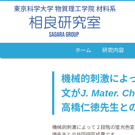
ホーム
研究内容
機械的刺激によ
文が
J. Mater. C
高橋仁徳先生と
機械的刺激によって２段階の蛍光色変
徳先生との共同研究成果です。