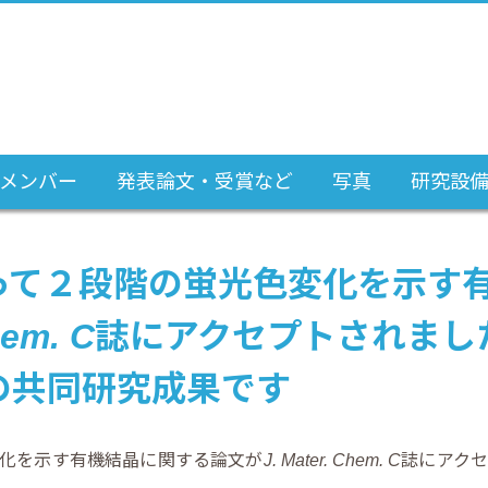
メンバー
発表論文・受賞など
写真
研究設
って２段階の蛍光色変化を示す
hem. C
誌にアクセプトされまし
の共同研究成果です
化を示す有機結晶に関する論文が
J. Mater. Chem. C
誌にアク