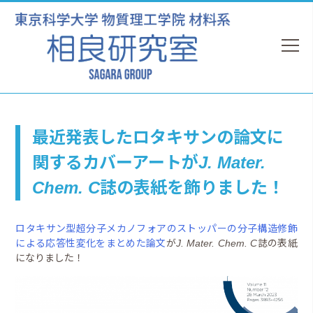
最近発表したロタキサンの論文に
関するカバーアートが
J. Mater.
Chem. C
誌の表紙を飾りました！
ロタキサン型超分子メカノフォアのストッパーの分子構造修飾
による応答性変化をまとめた論文
が
J. Mater. Chem. C
誌の表紙
になりました！