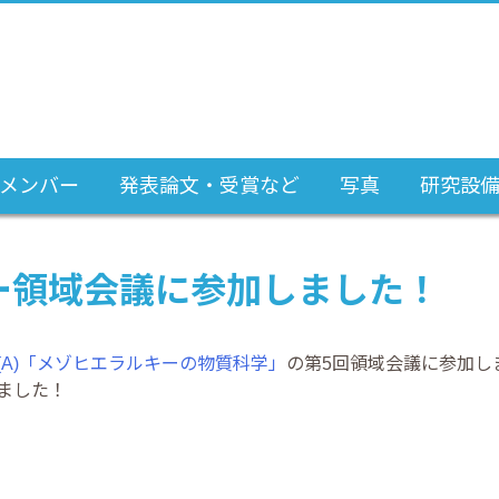
メンバー
発表論文・受賞など
写真
研究設
ー領域会議に参加しました！
(A)「メゾヒエラルキーの物質科学」
の第5回領域会議に参加し
ました！