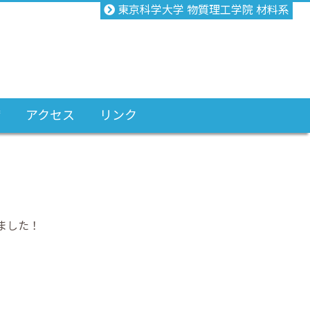
東京科学大学 物質理工学院 材料系
備
アクセス
リンク
ました！